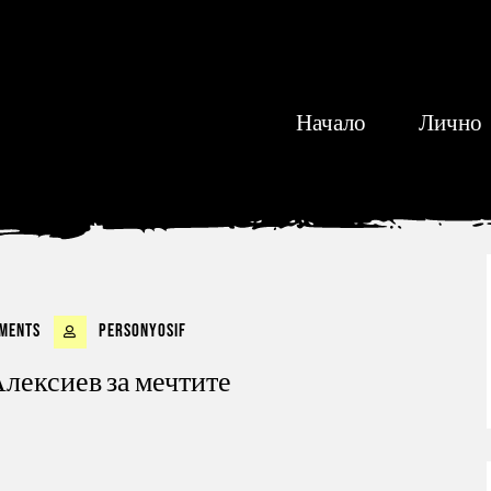
Начало
Лично
ments
personyosif
Алексиев за мечтите