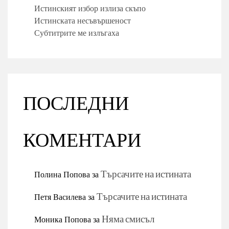
Истинският избор излиза скъпо
Истинската несъвършеност
Субтитрите ме излъгаха
ПОСЛЕДНИ
КОМЕНТАРИ
Полина Попова
за
Търсачите на истината
Петя Василева
за
Търсачите на истината
Моника Попова
за
Няма смисъл