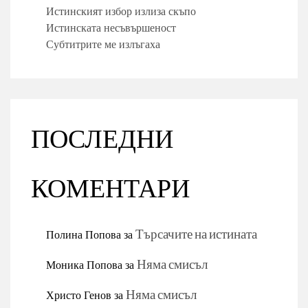
Истинският избор излиза скъпо
Истинската несъвършеност
Субтитрите ме излъгаха
ПОСЛЕДНИ
КОМЕНТАРИ
Полина Попова
за
Търсачите на истината
Моника Попова
за
Няма смисъл
Христо Генов
за
Няма смисъл