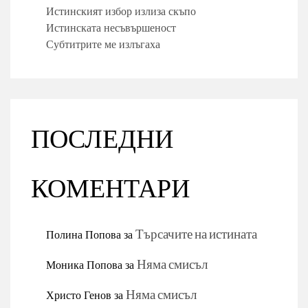
Истинският избор излиза скъпо
Истинската несъвършеност
Субтитрите ме излъгаха
ПОСЛЕДНИ
КОМЕНТАРИ
Полина Попова
за
Търсачите на истината
Моника Попова
за
Няма смисъл
Христо Генов
за
Няма смисъл